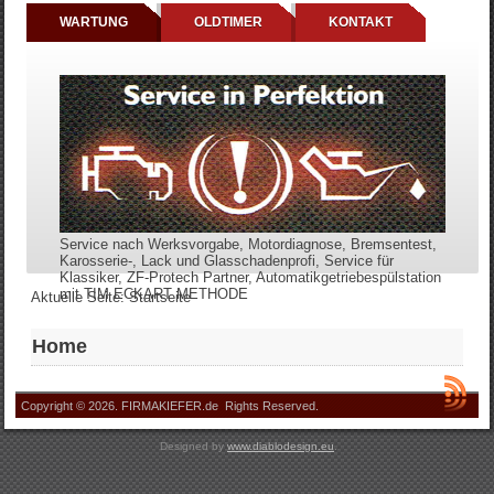
WARTUNG
OLDTIMER
KONTAKT
Service nach Werksvorgabe, Motordiagnose, Bremsentest,
Karosserie-, Lack und Glasschadenprofi, Service für
Klassiker, ZF-Protech Partner, Automatikgetriebespülstation
mit TIM ECKART METHODE
Aktuelle Seite:
Startseite
Home
Copyright © 2026. FIRMAKIEFER.de Rights Reserved.
Designed by
www.diablodesign.eu
.